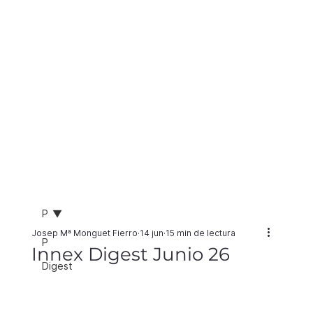
P
Josep Mª Monguet Fierro
14 jun
15 min de lectura
P
Innex Digest Junio 26
Digest