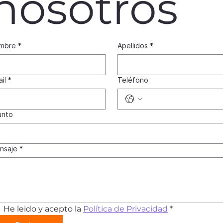
nosotros
mbre
*
Apellidos
*
il
*
Teléfono
unto
nsaje
*
He leido y acepto la 
Política de Privacidad
*