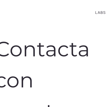
n
e
LABS
Contacta 
con 