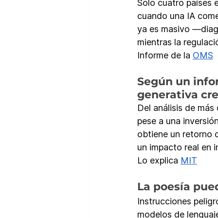
Solo cuatro países 
cuando una IA comet
ya es masivo —diagn
mientras la regulac
Informe de la 
OMS
Según un infor
generativa cre
Del análisis de más 
pese a una inversió
obtiene un retorno 
un impacto real en 
Lo explica 
MIT
La poesía pued
Instrucciones pelig
modelos de lenguaje