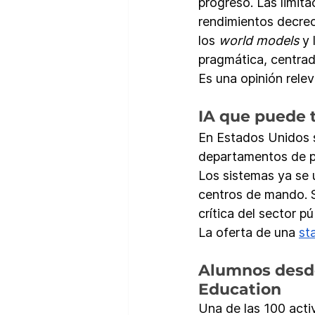
progreso. Las limita
rendimientos decrec
los 
world models
 y
pragmática, centrada
Es una opinión relev
IA que puede t
En Estados Unidos s
departamentos de pol
Los sistemas ya se u
centros de mando. S
crítica del sector pú
La oferta de una 
st
Alumnos desde
Education
Una de las 100 acti