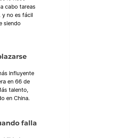
 a cabo tareas 
y no es fácil 
e siendo 
plazarse 
más influyente 
ra en 66 de 
ás talento, 
do en China.
uando falla 