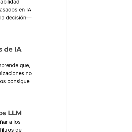
abilidad 
basados en IA 
la decisión— 
 de IA 
esprende que, 
nizaciones no 
dos consigue 
los LLM
ar a los 
iltros de 