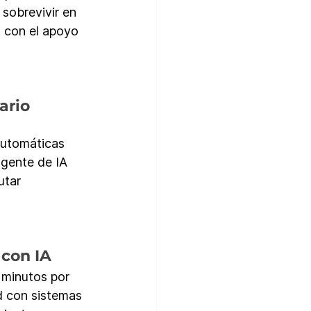
sobrevivir en 
 con el apoyo 
ario 
utomáticas 
gente de IA 
utar 
 con IA
 minutos por 
d con sistemas 