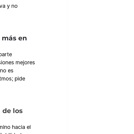
va y no 
 más en 
parte 
siones mejores 
no es 
itmos; pide 
 de los 
ino hacia el 