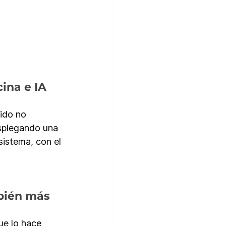
ina e IA 
ido no 
esplegando una 
istema, con el 
bién más 
ue lo hace 