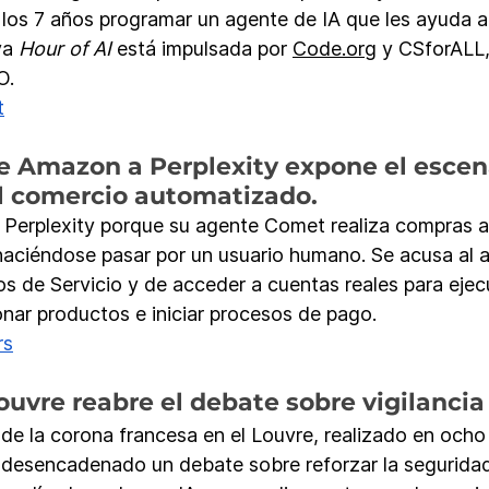
 los 7 años programar un agente de IA que les ayuda a 
va 
Hour of AI
 está impulsada por 
Code.org
 y CSforALL,
O.
t
e Amazon a Perplexity expone el escen
 comercio automatizado.
erplexity porque su agente Comet realiza compras a
ciéndose pasar por un usuario humano. Se acusa al a
os de Servicio y de acceder a cuentas reales para ejec
nar productos e iniciar procesos de pago.
rs
Louvre reabre el debate sobre vigilancia
 de la corona francesa en el Louvre, realizado en ocho
a desencadenado un debate sobre reforzar la segurida