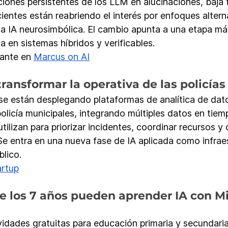
ciones persistentes de los LLM en alucinaciones, baja f
ientes están reabriendo el interés por enfoques alter
 la IA neurosimbólica. El cambio apunta a una etapa más
 en sistemas híbridos y verificables.
ante en 
Marcus on AI
ransformar la operativa de las policías
e están desplegando plataformas de analítica de dato
icía municipales, integrando múltiples datos en tiempo
tilizan para priorizar incidentes, coordinar recursos y
e entra en una nueva fase de IA aplicada como infrae
blico.
artup
 los 7 años pueden aprender IA con Mi
vidades gratuitas para educación primaria y secundaria