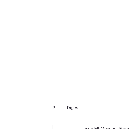
in
P
Digest
Josep Mª Monguet Fierr