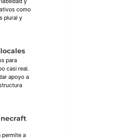
iabilidad y 
nativos como 
 plural y 
 locales
s para 
 casi real. 
 dar apoyo a 
structura 
necraft 
 permite a 