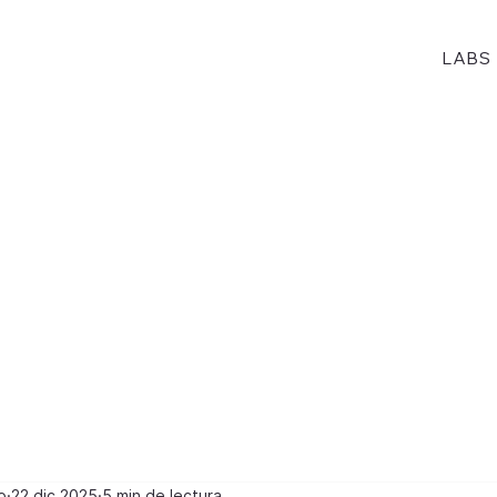
n
e
LABS
o
22 dic 2025
5 min de lectura