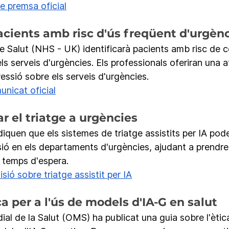
 premsa oficial
acients amb risc d'ús freqüent d'urgèn
e Salut (NHS - UK) identificarà pacients amb risc de c
ls serveis d'urgències. Els professionals oferiran una 
ressió sobre els serveis d'urgències. 
nicat oficial
ar el triatge a urgències
iquen que els sistemes de triatge assistits per IA pode
ecisió en els departaments d'urgències, ajudant a prendr
t temps d'espera.
sió sobre triatge assistit per IA
a per a l'ús de models d'IA-G en salut
al de la Salut (OMS) ha publicat una guia sobre l'ètica 