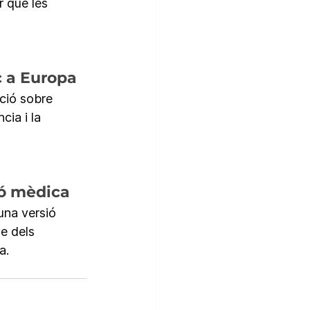
 que les 
c a Europa
ció sobre 
cia i la 
ió mèdica
na versió 
e dels 
a.