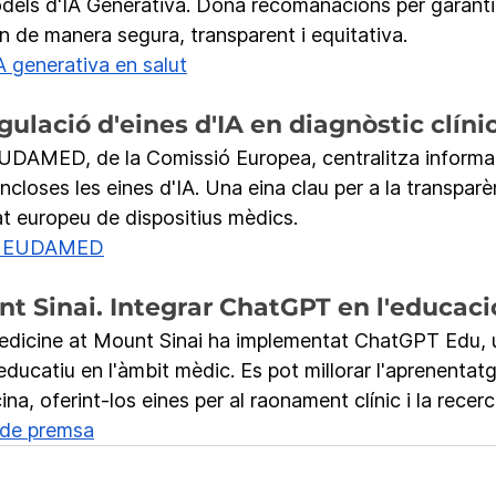
els d'IA Generativa. Dona recomanacions per garantir
zin de manera segura, transparent i equitativa.
 generativa en salut
lació d'eines d'IA en diagnòstic clíni
UDAMED, de la Comissió Europea, centralitza informa
ncloses les eines d'IA. Una eina clau per a la transparèn
at europeu de dispositius mèdics.
 – EUDAMED
t Sinai. Integrar ChatGPT en l'educac
edicine at Mount Sinai ha implementat ChatGPT Edu, u
educatiu en l'àmbit mèdic. Es pot millorar l'aprenentatg
na, oferint-los eines per al raonament clínic i la recerc
 de premsa