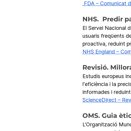
FDA – Comunicat de
NHS.  Predir p
El Servei Nacional d
usuaris freqüents de
proactiva, reduint p
NHS England – Comu
Revisió. Millor
Estudis europeus ind
l'eficiència i la pr
informades i reduin
ScienceDirect – Revi
OMS. Guia ètic
L'Organització Mundi