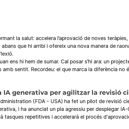
rmant la salut: accelera l’aprovació de noves teràpies, 
abans que hi arribi i ofereix una nova manera de raonar
lexió.
an ens hi hem de sumar. Cal posar s’hi ara: un projecte 
s amb sentit. Recordeu: el que marca la diferència no és 
IA generativa per agilitzar la revisió c
inistration (FDA - USA) ha fet un pilot de revisió cie
erativa, i ha anunciat un pla agressiu per desplegar IA-G
à tasques repetitives i accelerarà el procés d'aprovac