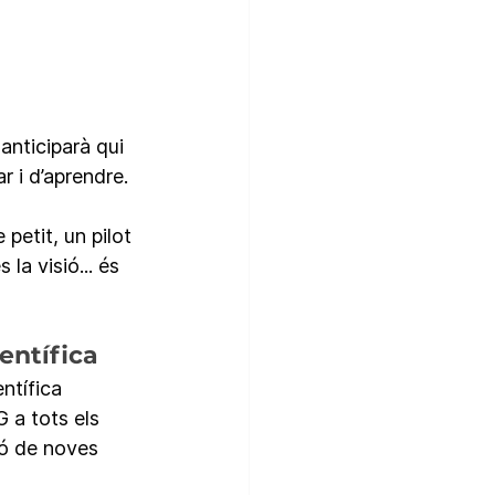
anticiparà qui 
 i d’aprendre. 
petit, un pilot 
la visió... és 
ientífica
ntífica 
 a tots els 
ió de noves 