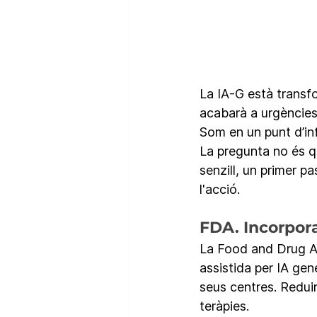
La IA-G està transfo
acabarà a urgències 
Som en un punt d’inf
La pregunta no és qu
senzill, un primer pa
l'acció.
FDA. Incorpora 
La Food and Drug Adm
assistida per IA gen
seus centres. Reduir
teràpies.