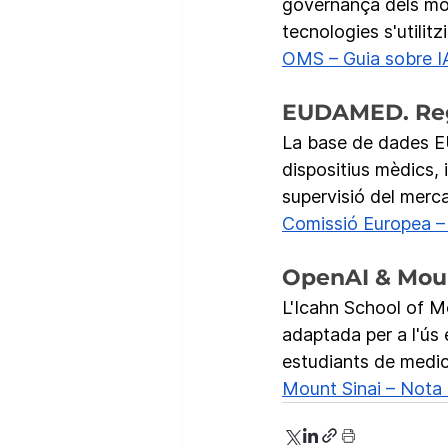
governança dels mod
tecnologies s'utilit
OMS – Guia sobre IA
EUDAMED. Regu
La base de dades E
dispositius mèdics, i
supervisió del merc
Comissió Europea
OpenAI & Moun
L'Icahn School of M
adaptada per a l'ús 
estudiants de medici
Mount Sinai – Nota