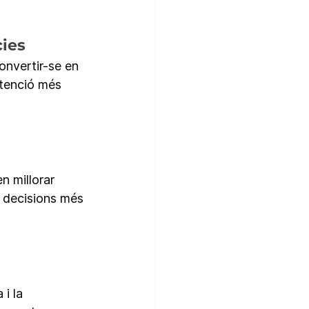
cies
onvertir-se en 
atenció més 
n millorar 
e decisions més 
i la 