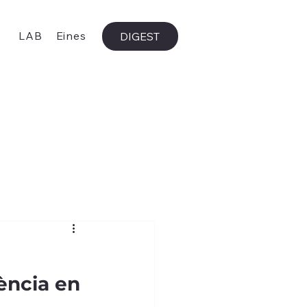
LAB
Eines
DIGEST
ència en 