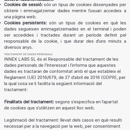
SEGONS EL TERMINI DE CONSERVACIÓ
Cookies de sessió:
són un tipus de cookies dissenyades per
obtenir i emmagatzemar dades mentre l’usuari accedeix a
una pàgina web.
Cookies persistents:
són un tipus de cookies en què les
dades segueixen emmagatzemades en el terminal i poden
ser accedides i tractades durant un període definit pel
responsable de la cookie, i que durar des d’uns minuts a
diversos anys.
TRACTAMIENT DE DADES PERSONALS
INNEX LABS SL és el Responsable del tractament de les
dades personals de l’Interessat i l’informa que aquestes
dades es tractaran de conformitat amb el que estableix el
Reglament (UE) 2016/679, de 27 d’abril de 2016 (GDPR), per
la qual cosa se li facilita la següent informació del
tractament:
Finalitats del tractament:
segons s’especifica en l’apartat
de cookies que s’utilitzen en aquest lloc web.
Legitimació del tractament: llevat dels casos en què resulti
necessari per a la navegació per la web, per consentiment