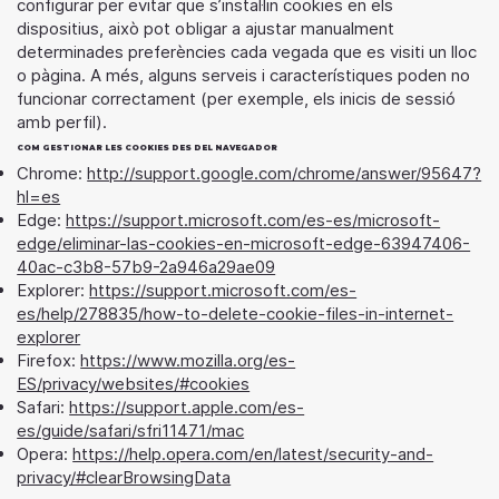
configurar per evitar que s’instal·lin cookies en els
dispositius, això pot obligar a ajustar manualment
determinades preferències cada vegada que es visiti un lloc
o pàgina. A més, alguns serveis i característiques poden no
funcionar correctament (per exemple, els inicis de sessió
amb perfil).
COM GESTIONAR LES COOKIES DES DEL NAVEGADOR
Chrome:
http://support.google.com/chrome/answer/95647?
hl=es
Edge:
https://support.microsoft.com/es-es/microsoft-
edge/eliminar-las-cookies-en-microsoft-edge-63947406-
40ac-c3b8-57b9-2a946a29ae09
Explorer:
https://support.microsoft.com/es-
es/help/278835/how-to-delete-cookie-files-in-internet-
explorer
Firefox:
https://www.mozilla.org/es-
ES/privacy/websites/#cookies
Safari:
https://support.apple.com/es-
es/guide/safari/sfri11471/mac
Opera:
https://help.opera.com/en/latest/security-and-
privacy/#clearBrowsingData