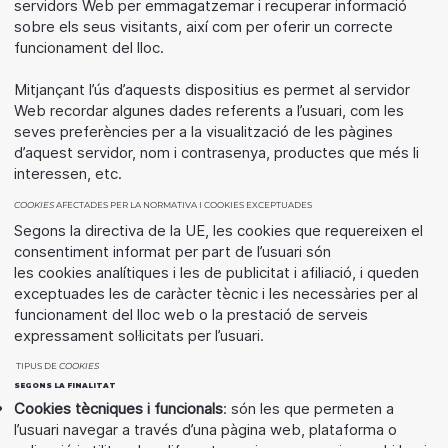
servidors Web per emmagatzemar i recuperar informació
sobre els seus visitants, així com per oferir un correcte
funcionament del lloc.
Mitjançant l’ús d’aquests dispositius es permet al servidor
Web recordar algunes dades referents a l’usuari, com les
seves preferències per a la visualització de les pàgines
d’aquest servidor, nom i contrasenya, productes que més li
interessen, etc.
COOKIES
AFECTADES PER LA NORMATIVA I COOKIES EXCEPTUADES
Segons la directiva de la UE, les cookies que requereixen el
consentiment informat per part de l’usuari són
les cookies analítiques i les de publicitat i afiliació, i queden
exceptuades les de caràcter tècnic i les necessàries per al
funcionament del lloc web o la prestació de serveis
expressament sol·licitats per l’usuari.
TIPUS DE
COOKIES
SEGONS LA FINALITAT
Cookies tècniques i funcionals
: són les que permeten a
l’usuari navegar a través d’una pàgina web, plataforma o