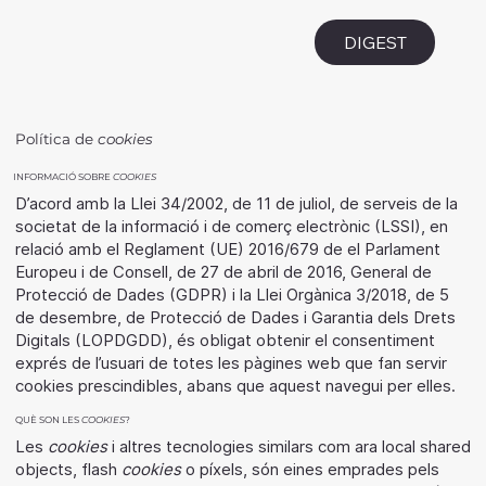
i
DIGEST
Política de
cookies
INFORMACIÓ SOBRE
COOKIES
D’acord amb la Llei 34/2002, de 11 de juliol, de serveis de la
societat de la informació i de comerç electrònic (LSSI), en
relació amb el Reglament (UE) 2016/679 de el Parlament
Europeu i de Consell, de 27 de abril de 2016, General de
Protecció de Dades (GDPR) i la Llei Orgànica 3/2018, de 5
de desembre, de Protecció de Dades i Garantia dels Drets
Digitals (LOPDGDD), és obligat obtenir el consentiment
exprés de l’usuari de totes les pàgines web que fan servir
cookies prescindibles, abans que aquest navegui per elles.
QUÈ SON LES
COOKIES
?
Les
cookies
i altres tecnologies similars com ara local shared
objects, flash
cookies
o píxels, són eines emprades pels