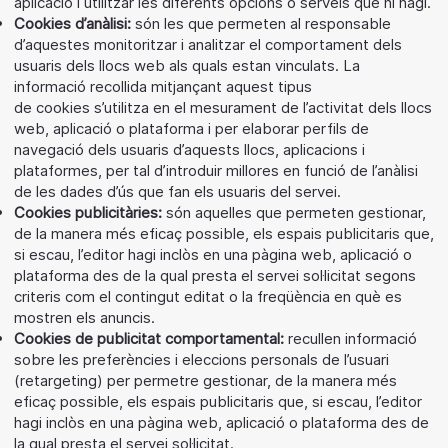
aplicació i utilitzar les diferents opcions o serveis que hi hagi.
Cookies d’anàlisi:
són les que permeten al responsable
d’aquestes monitoritzar i analitzar el comportament dels
usuaris dels llocs web als quals estan vinculats. La
informació recollida mitjançant aquest tipus
de cookies s’utilitza en el mesurament de l’activitat dels llocs
web, aplicació o plataforma i per elaborar perfils de
navegació dels usuaris d’aquests llocs, aplicacions i
plataformes, per tal d’introduir millores en funció de l’anàlisi
de les dades d’ús que fan els usuaris del servei.
Cookies publicitàries:
són aquelles que permeten gestionar,
de la manera més eficaç possible, els espais publicitaris que,
si escau, l’editor hagi inclòs en una pàgina web, aplicació o
plataforma des de la qual presta el servei sol·licitat segons
criteris com el contingut editat o la freqüència en què es
mostren els anuncis.
Cookies de publicitat comportamental:
recullen informació
sobre les preferències i eleccions personals de l’usuari
(retargeting) per permetre gestionar, de la manera més
eficaç possible, els espais publicitaris que, si escau, l’editor
hagi inclòs en una pàgina web, aplicació o plataforma des de
la qual presta el servei sol·licitat.