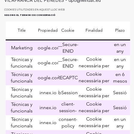
VILAFRANCA DEL PENEDES -
dpo@windat.eu
COOKIES
UTILITZADES EN AQUEST LLOC WEB
SEGONS EL TERMINI DE CONSERVACIÓ
Title
Propiedad
Cookie
Finalidad
Plazo
__Secure-
en un
Marketing
google.com
ENID
any
Cookie
Técnicas y
__Secure-
en un
google.com
necessària per
funcionals
ENID
any
utilitzar les
Cookie
Técnicas y
en 6
google.com
_GRECAPTCHA
opcions i
necessària per
funcionals
mesos
serveis del
utilitzar les
Cookie
Técnicas y
lloc web
innex.io
bSession
Sessió
opcions i
necessària per
funcionals
serveis del
utilitzar les
client-
Cookie
Técnicas y
lloc web
innex.io
Sessió
opcions i
session-
necessària per
funcionals
serveis del
bind
utilitzar les
Cookie
Técnicas y
consent-
en un
lloc web
innex.io
opcions i
necessària per
funcionals
policy
any
serveis del
utilitzar les
Cookie