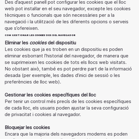
Des d’aquest panell pot configurar les cookies que el lloc
web pot instal·lar en el seu navegador, excepte les cookies
tècniques o funcionals que són necessàries per a la
navegació i la utilització de les diferents opcions o serveis
que s’ofereixen.
COM GESTIONAR LES
COOKIES
DES DEL NAVEGADOR
Eliminar les
cookies
del dispositiu
Les cookies que ja es troben en un dispositiu es poden
eliminar esborrant l’historial del navegador, de manera que
se suprimeixen les cookies de tots els llocs web visitats.
No obstant això, també es pot perdre part de la informació
desada (per exemple, les dades d’inici de sessió o les
preferències de lloc web).
Gestionar les cookies específiques del lloc
Per tenir un control més precís de les cookies específiques
de cada lloc, els usuaris poden ajustar la seva configuració
de privacitat i cookies al navegador.
Bloquejar les cookies
Encara que la majoria dels navegadors moderns es poden