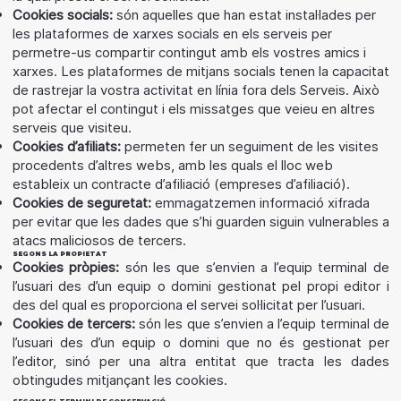
Cookies socials:
són aquelles que han estat instal·lades per
les plataformes de xarxes socials en els serveis per
permetre-us compartir contingut amb els vostres amics i
xarxes. Les plataformes de mitjans socials tenen la capacitat
de rastrejar la vostra activitat en línia fora dels Serveis. Això
pot afectar el contingut i els missatges que veieu en altres
serveis que visiteu.
Cookies d’afiliats:
permeten fer un seguiment de les visites
procedents d’altres webs, amb les quals el lloc web
estableix un contracte d’afiliació (empreses d’afiliació).
Cookies de seguretat:
emmagatzemen informació xifrada
per evitar que les dades que s’hi guarden siguin vulnerables a
atacs maliciosos de tercers.
SEGONS LA PROPIETAT
Cookies pròpies:
són les que s’envien a l’equip terminal de
l’usuari des d’un equip o domini gestionat pel propi editor i
des del qual es proporciona el servei sol·licitat per l’usuari.
Cookies de tercers:
són les que s’envien a l’equip terminal de
l’usuari des d’un equip o domini que no és gestionat per
l’editor, sinó per una altra entitat que tracta les dades
obtingudes mitjançant les cookies.