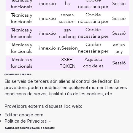
Técnicas y
lloc web
innex.io
hs
Sessió
opcions i
necessària per
funcionals
serveis del
utilitzar les
server-
Cookie
Técnicas y
lloc web
innex.io
Sessió
opcions i
session-
necessària per
funcionals
serveis del
bind
utilitzar les
Cookie
Técnicas y
ssr-
lloc web
innex.io
Sessió
opcions i
necessària per
funcionals
caching
serveis del
utilitzar les
Cookie
Técnicas y
en un
lloc web
innex.io
svSession
opcions i
necessària per
funcionals
any
serveis del
utilitzar les
Aquesta
Técnicas y
XSRF-
lloc web
Sessió
opcions i
cookie es
funcionals
TOKEN
serveis del
col·loca per
COOKIES
DE TERCERS
lloc web
ajudar a la
Els serveis de tercers són aliens al control de l’editor. Els
seguretat del
proveïdors poden modificar en qualsevol moment les seves
lloc en
condicions de servei, finalitat i ús de les cookies, etc.
prevenir atacs
entre llocs de
Proveïdors externs d’aquest lloc web:
falsificació de
Editor: google.com
sol·licituds.
Política de Privacitat: -​
PANELL DE CONFIGURACIÓ DE
COOKIES