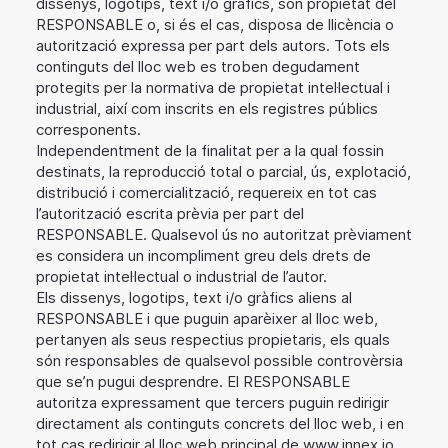
dissenys, logotips, text i/o gràfics, són propietat del
RESPONSABLE o, si és el cas, disposa de llicència o
autorització expressa per part dels autors. Tots els
continguts del lloc web es troben degudament
protegits per la normativa de propietat intel·lectual i
industrial, així com inscrits en els registres públics
corresponents.
Independentment de la finalitat per a la qual fossin
destinats, la reproducció total o parcial, ús, explotació,
distribució i comercialització, requereix en tot cas
l’autorització escrita prèvia per part del
RESPONSABLE. Qualsevol ús no autoritzat prèviament
es considera un incompliment greu dels drets de
propietat intel·lectual o industrial de l’autor.
Els dissenys, logotips, text i/o gràfics aliens al
RESPONSABLE i que puguin aparèixer al lloc web,
pertanyen als seus respectius propietaris, els quals
són responsables de qualsevol possible controvèrsia
que se’n pugui desprendre. El RESPONSABLE
autoritza expressament que tercers puguin redirigir
directament als continguts concrets del lloc web, i en
tot cas redirigir al lloc web principal de
www.innex.io
.