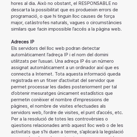
hores al dia. Això no obstant, el RESPONSABLE no
descarta la possibilitat que es produeixin errors de
programació, o que hi tinguin lloc causes de força
major, catàstrofes naturals, vagues o circumstàncies
similars que facin impossible l’accés a la pàgina web.
Adreces IP
Els servidors del lloc web podran detectar
automàticament l’adreça IP i el nom del domini
utilitzats per l’usuari. Una adreça IP és un número
assignat automàticament a un ordinador així que es
connecta a Internet. Tota aquesta informació queda
registrada en un fitxer d’activitat del servidor que
permet processar les dades posteriorment per tal
d’obtenir mesuratges únicament estadístics que
permetin conèixer el nombre d’impressions de
pàgines, el nombre de visites efectuades als
servidors web, l’ordre de visites, el punt d’accés, etc.
Per a la resolució de totes les controvèrsies o
qüestions relacionades amb aquest lloc web o de les
activitats que s’hi duen a terme, s’aplicarà la legislació