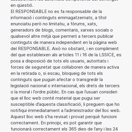
en qüestió.
El RESPONSABLE no es fa responsable de la
informació i continguts emmagatzemats, a títol
enunciatiu però no limitatiu, a fòrums, xats,
generadors de blogs, comentaris, xarxes socials o
qualsevol altre mitjà que permeti a tercers publicar
continguts de manera independent en la pàgina web
del RESPONSABLE. Això no obstant, i en compliment
del que estableixen als articles 11 i 16 de la LSSICE, es
posa a disposició de tots els usuaris, autoritats i
forces de seguretat que col·laboren de manera activa
en la retirada o, si escau, bloqueig de tots els
continguts que puguin afectar o transgredir la
legislació nacional o internacional, els drets de tercers
o la moral i l’ordre públic. En cas que l’usuari consideri
que el lloc web conté material que pugui ser
susceptible d’aquesta classificació, li preguem que ho
notifiqui immediatament a l’administrador del lloc web.
Aquest lloc web s’ha revisat i provat perquè funcioni
correctament. En principi, es pot garantir que
funcionarà correctament els 365 dies de l’any i les 24