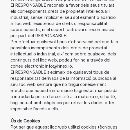
El RESPONSABLE reconeix a favor dels seus titulars
els corresponents drets de propietat intel·lectual i
industrial, sense implicar el seu sol esment o aparició
al lloc web l’existència de drets o responsabilitat
sobre aquests, ni el suport, patrocini o recomanació
per part del RESPONSABLE.
Per efectuar qualsevol tipus d’observació pel que fa a
possibles incompliments dels drets de propietat
intel·lectual o industrial, així com sobre qualsevol dels
continguts del lloc web, podeu fer-ho a través del
correu electrònic
info@innex.io
.
El RESPONSABLE s’eximeix de qualsevol tipus de
responsabilitat derivada de la informació publicada al
seu lloc web sempre que no tingui coneixement
efectiu que aquesta informació hagi estat manipulada
o introduïda per un tercer aliè a la mateixa o, si ho té,
hagi actuat amb diligència per retirar les dades o fer
impossible l’accés a ells.
Ús de Cookies
Pot ser que aquest lloc web utilitzi cookies tècniques