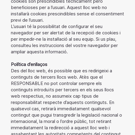
cookies són prescindibles tècnicament però
beneficioses per a l’usuari. Aquest lloc web no
instal·larà cookies prescindibles sense el consentiment
previ de l’usuari.
L’usuari té la possibilitat de configurar el seu
navegador per ser alertat de la recepció de cookies i
per impedir-ne la instal·lació al seu equip. Si us plau,
consulteu les instruccions del vostre navegador per
ampliar aquesta informació.
Política d’enllaços
Des del lloc web, és possible que es redirigeixi a
continguts de tercers llocs web. Atès que el
RESPONSABLE no pot controlar sempre els
continguts introduïts per tercers en els seus llocs
web respectius, no assumeix cap tipus de
responsabilitat respecte d’aquests continguts. En
qualsevol cas, retirarà immediatament qualsevol
contingut que pugui transgredir la legislació nacional o
internacional, la moral o l’ordre públic, tot retirant
immediatament la redirecció a aquest lloc web i
assabentant les autoritats competents del contingut