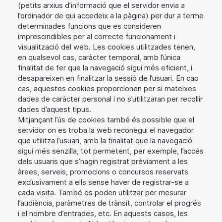
(petits arxius d’informació que el servidor envia a
l’ordinador de qui accedeix a la pàgina) per dur a terme
determinades funcions que es consideren
imprescindibles per al correcte funcionament i
visualització del web. Les cookies utilitzades tenen,
en qualsevol cas, caràcter temporal, amb l’única
finalitat de fer que la navegació sigui més eficient, i
desapareixen en finalitzar la sessió de l’usuari. En cap
cas, aquestes cookies proporcionen per si mateixes
dades de caràcter personal i no s’utilitzaran per recollir
dades d’aquest tipus.
Mitjançant l’ús de cookies també és possible que el
servidor on es troba la web reconegui el navegador
que utilitza l’usuari, amb la finalitat que la navegació
sigui més senzilla, tot permetent, per exemple, l’accés
dels usuaris que s’hagin registrat prèviament a les
àrees, serveis, promocions o concursos reservats
exclusivament a ells sense haver de registrar-se a
cada visita. També es poden utilitzar per mesurar
l’audiència, paràmetres de trànsit, controlar el progrés
i el nombre d’entrades, etc. En aquests casos, les