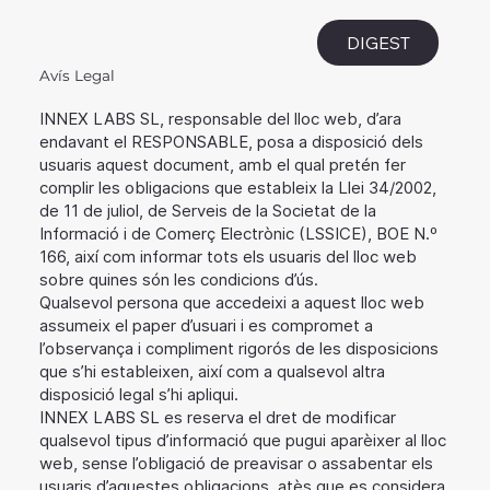
i
DIGEST
Avís Legal
INNEX LABS SL, responsable del lloc web, d’ara
endavant el RESPONSABLE, posa a disposició dels
usuaris aquest document, amb el qual pretén fer
complir les obligacions que estableix la Llei 34/2002,
de 11 de juliol, de Serveis de la Societat de la
Informació i de Comerç Electrònic (LSSICE), BOE N.º
166, així com informar tots els usuaris del lloc web
sobre quines són les condicions d’ús.
Qualsevol persona que accedeixi a aquest lloc web
assumeix el paper d’usuari i es compromet a
l’observança i compliment rigorós de les disposicions
que s’hi estableixen, així com a qualsevol altra
disposició legal s’hi apliqui.
INNEX LABS SL es reserva el dret de modificar
qualsevol tipus d’informació que pugui aparèixer al lloc
web, sense l’obligació de preavisar o assabentar els
usuaris d’aquestes obligacions, atès que es considera