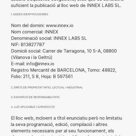
suficient la publicació al lloc web de INNEX LABS SL.
1. DADES IDENTIFICADORES
Nom del domini:
www.innex.io
Nom comercial: INNEX
Denominació social: INNEX LABS SL
NIF: B13827787
Domicili social: Carrer de Tarragona, 10 5-A, 08800
(Vilanova i la Geltrú)
E-mail: info@innex.io
Registro Mercantil de BARCELONA, Tomo: 48822,
Folio: 211, S 8, Hoja: B 597561
2. DRETS DE PROPIETAT INTEL·LECTUAL I INDUSTRIAL
3. EXEMPCIÓ DE RESPONSABILITATS
4. LLEI APLICABLE I JURISDICCIÓ
El lloc web, incloent a títol enunciatiu però no limitatiu
la seva programació, edició, compilació i altres
elements necessaris per al seu funcionament, els