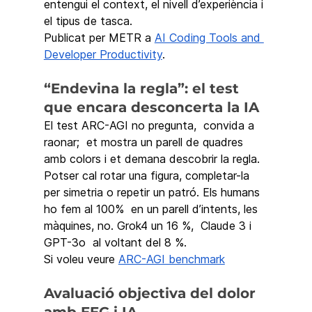
entengui el context, el nivell d’experiència i 
el tipus de tasca.
Publicat per METR a 
AI Coding Tools and 
Developer Productivity
.
“Endevina la regla”: el test 
que encara desconcerta la IA
El test ARC-AGI no pregunta,  convida a 
raonar;  et mostra un parell de quadres 
amb colors i et demana descobrir la regla. 
Potser cal rotar una figura, completar-la 
per simetria o repetir un patró. Els humans 
ho fem al 100%  en un parell d’intents, les 
màquines, no. Grok4 un 16 %,  Claude 3 i 
GPT-3o  al voltant del 8 %. 
Si voleu veure 
ARC-AGI benchmark
Avaluació objectiva del dolor 
amb EEG i IA