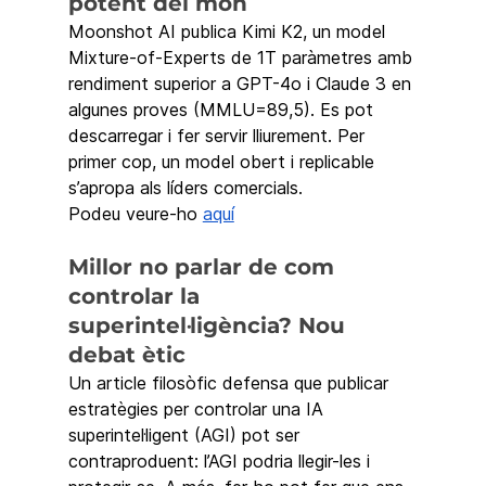
potent del món
Moonshot AI publica Kimi K2, un model 
Mixture-of-Experts de 1T paràmetres amb 
rendiment superior a GPT-4o i Claude 3 en 
algunes proves (MMLU=89,5). Es pot 
descarregar i fer servir lliurement. Per 
primer cop, un model obert i replicable 
s’apropa als líders comercials.
Podeu veure-ho 
aquí
Millor no parlar de com 
controlar la 
superintel·ligència? Nou 
debat ètic
Un article filosòfic defensa que publicar 
estratègies per controlar una IA 
superintel·ligent (AGI) pot ser 
contraproduent: l’AGI podria llegir-les i 