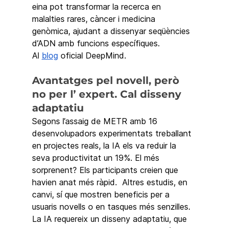
eina pot transformar la recerca en 
malalties rares, càncer i medicina 
genòmica, ajudant a dissenyar seqüències 
d’ADN amb funcions específiques.
Al 
blog
 oficial DeepMind.
Avantatges pel novell, però 
no per l’ expert. Cal disseny 
adaptatiu
Segons l’assaig de METR amb 16 
desenvolupadors experimentats treballant 
en projectes reals, la IA els va reduir la 
seva productivitat un 19%. El més 
sorprenent? Els participants creien que 
havien anat més ràpid.  Altres estudis, en 
canvi, sí que mostren beneficis per a 
usuaris novells o en tasques més senzilles. 
La IA requereix un disseny adaptatiu, que 