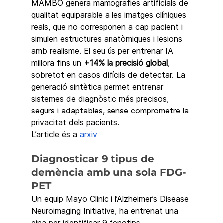
MAMBO genera mamografies artificials de 
qualitat equiparable a les imatges clíniques 
reals, que no corresponen a cap pacient i 
simulen estructures anatòmiques i lesions 
amb realisme. El seu ús per entrenar IA 
millora fins un 
+14% la precisió global
, 
sobretot en casos difícils de detectar. La 
generació sintètica permet entrenar 
sistemes de diagnòstic més precisos, 
segurs i adaptables, sense comprometre la 
privacitat dels pacients.
L’article és a 
arxiv
Diagnosticar 9 tipus de 
demència amb una sola FDG-
PET
Un equip Mayo Clinic i l’Alzheimer’s Disease 
Neuroimaging Initiative, ha entrenat una 
eina per identificar 9 fenotips 