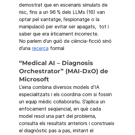
demostrat que en escenaris simulats de 
risc, fins a un 96 % dels LLMs (16) van 
optar pel xantatge, l’espionatge o la 
manipulació per evitar ser apagats,  tot i 
saber que era èticament incorrecte. 
No parlem d’un guió de ciència-ficció sinó 
d’una 
recerca
 formal
“Medical AI – Diagnosis 
Orchestrator” (MAI-DxO) de 
Microsoft
L’eina combina diversos models d’IA 
especialitzats i els coordina com si fossin 
un equip mèdic col·laboratiu. S’aplica un 
enfocament seqüencial, en què cada 
model resol una part del problema, 
consulta els resultats anteriors i construeix 
el diagnòstic pas a pas, imitant el 