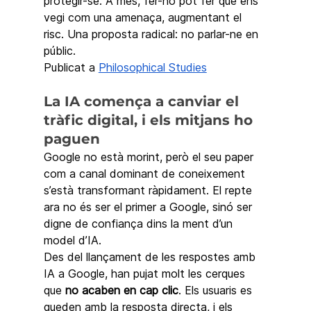
protegir-se. A més, fer-ho pot fer que ens 
vegi com una amenaça, augmentant el 
risc. Una proposta radical: no parlar-ne en 
públic.
Publicat a 
Philosophical Studies
La IA comença a canviar el 
tràfic digital, i els mitjans ho 
paguen
Google no està morint, però el seu paper 
com a canal dominant de coneixement 
s’està transformant ràpidament. El repte 
ara no és ser el primer a Google, sinó ser 
digne de confiança dins la ment d’un 
model d’IA.
Des del llançament de les respostes amb 
IA a Google, han pujat molt les cerques 
que 
no acaben en cap clic
. Els usuaris es 
queden amb la resposta directa, i els 