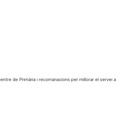
n
e
Centre de Primària i recomanacions per millorar el servei a