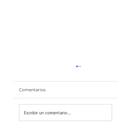
Comentarios
Innex Digest Junio 26
Escribir un comentario...