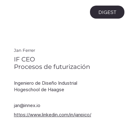
i
DIGEST
Jan Ferrer
IF CEO
Procesos de futurización
Ingeniero de Diseño Industrial
Hogeschool de Haagse
jan@innex.io
https://www.linkedin.com/in/janpico/