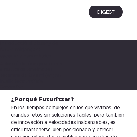
i
DIGEST
Introducció al disseny de
futurs mitjançant
escenaris paramètrics.
Aplicació de tècniques i eines
a l'estudi de tendències i
escenaris de futur mitjançant
Intel·ligència Artificial
Generativa.
¿Porqué Futuritzar?
En los tiempos complejos en los que vivimos, de 
grandes retos sin soluciones fáciles, pero también 
de innovación a velocidades inalcanzables, es 
difícil mantenerse bien posicionado y ofrecer 
servicios relevantes y viables con garantías de 