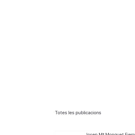
in
Totes les publicacions
Josep Mª Monguet Fierr