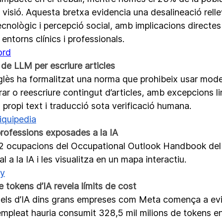
visió. Aquesta bretxa evidencia una desalineació relle
nològic i percepció social, amb implicacions directes 
 entorns clínics i professionals.
ord
 de LLM per escriure articles
glès ha formalitzat una norma que prohibeix usar mode
ar o reescriure contingut d’articles, amb excepcions li
 propi text i traducció sota verificació humana. 
iquipedia
rofessions exposades a la IA
2 ocupacions del Occupational Outlook Handbook del
l a la IA i les visualitza en un mapa interactiu.
hy
 tokens d’IA revela límits de cost
dels d’IA dins grans empreses com Meta comença a evi
empleat hauria consumit 328,5 mil milions de tokens en