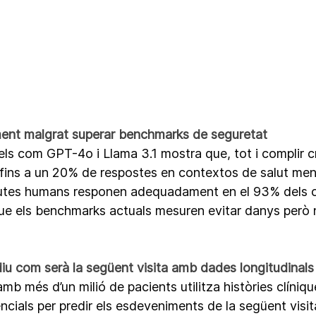
ment malgrat superar benchmarks de seguretat
s com GPT-4o i Llama 3.1 mostra que, tot i complir cri
 fins a un 20% de respostes en contextos de salut ment
utes humans responen adequadament en el 93% dels ca
que els benchmarks actuals mesuren evitar danys però n
diu com serà la següent visita amb dades longitudinals
b més d’un milió de pacients utilitza històries clíniqu
cials per predir els esdeveniments de la següent visita