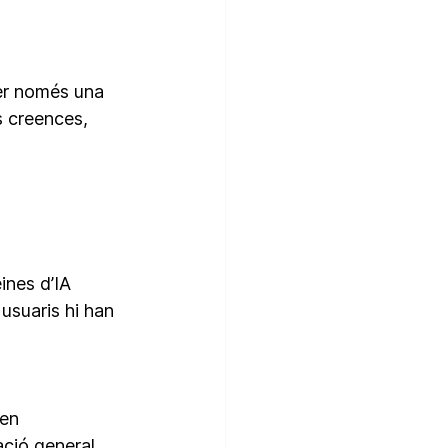
ser només una 
s creences, 
ines d’IA 
 usuaris hi han 
en 
ació general 