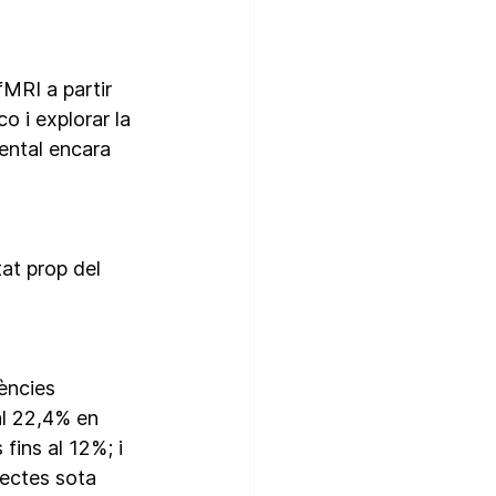
MRI a partir 
o i explorar la 
mental encara 
at prop del 
ències 
l 22,4% en 
fins al 12%; i 
ectes sota 