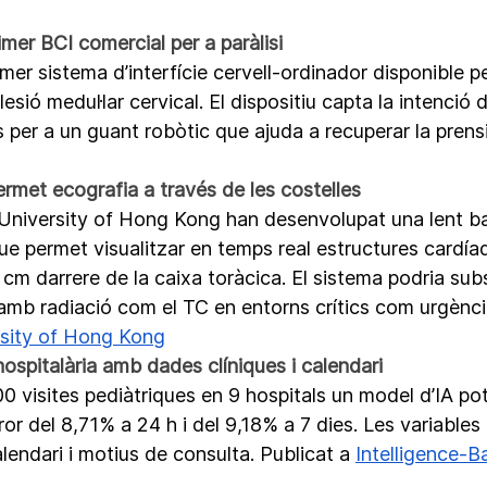
imer BCI comercial per a paràlisi
rimer sistema d’interfície cervell-ordinador disponible p
esió medul·lar cervical. El dispositiu capta la intenció
s per a un guant robòtic que ajuda a recuperar la prens
met ecografia a través de les costelles
 University of Hong Kong han desenvolupat una lent b
ue permet visualitzar en temps real estructures cardíaq
 darrere de la caixa toràcica. El sistema podria subst
amb radiació com el TC en entorns crítics com urgènci
sity of Hong Kong
ospitalària amb dades clíniques i calendari
visites pediàtriques en 9 hospitals un model d’IA pot 
r del 8,71% a 24 h i del 9,18% a 7 dies. Les variables
endari i motius de consulta. Publicat a 
Intelligence-