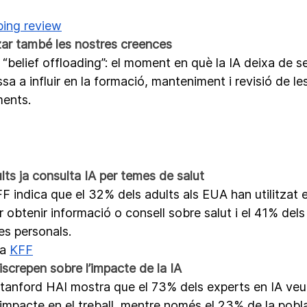
ing review
tzar també les nostres creences
l “belief offloading”: el moment en què la IA deixa de 
ssa a influir en la formació, manteniment i revisió de le
ents.
ts ja consulta IA per temes de salut
 indica que el 32% dels adults als EUA han utilitzat e
r obtenir informació o consell sobre salut i el 41% dels
s personals.
a 
KFF
iscrepen sobre l’impacte de la IA
tanford HAI mostra que el 73% dels experts en IA veu
 impacte en el treball, mentre només el 23% de la pobl