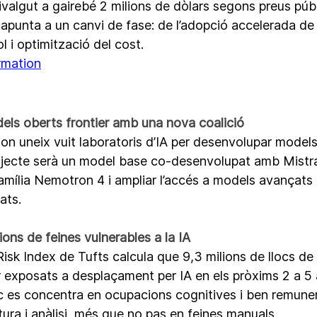
ivalgut a gairebé 2 milions de dòlars segons preus públ
punta a un canvi de fase: de l’adopció accelerada de l
l i optimització del cost.
rmation
ls oberts frontier amb una nova coalició
n uneix vuit laboratoris d’IA per desenvolupar models 
rojecte serà un model base co-desenvolupat amb Mistral
família Nemotron 4 i ampliar l’accés a models avançats 
ats.
ions de feines vulnerables a la IA
isk Index de Tufts calcula que 9,3 milions de llocs de t
exposats a desplaçament per IA en els pròxims 2 a 5 a
sc es concentra en ocupacions cognitives i ben remun
ura i anàlisi, més que no pas en feines manuals. 