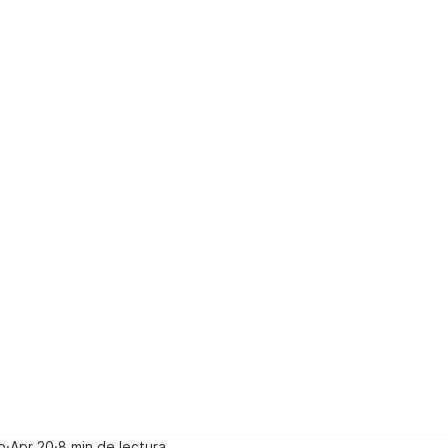
n
e
o
Apr 20
8 min de lectura