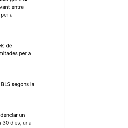
vant entre 
per a 
ls de 
mitades per a 
 BLS segons la 
denciar un 
 30 dies, una 