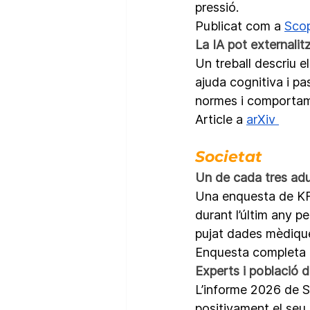
pressió.
Publicat com a 
Scop
La IA pot externali
Un treball descriu e
ajuda cognitiva i pa
normes i comportam
Article a 
arXiv 
Societat 
Un de cada tres adul
Una enquesta de KFF
durant l’últim any pe
pujat dades mèdique
Enquesta completa 
Experts i població d
L’informe 2026 de S
positivament el seu