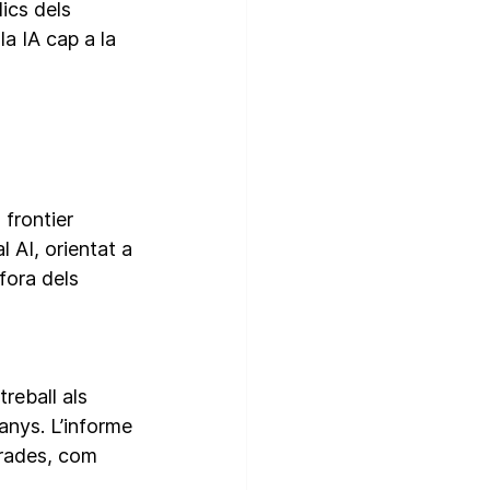
ics dels 
a IA cap a la 
frontier 
 AI, orientat a 
fora dels 
reball als 
nys. L’informe 
erades, com 