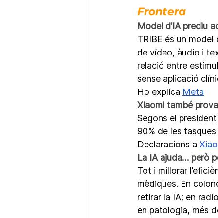
Frontera
Model d’IA prediu a
TRIBE és un model q
de vídeo, àudio i tex
relació entre estímul
sense aplicació clíni
Ho explica 
Meta
Xiaomi també prova
Segons el president
90% de les tasques a
Declaracions a 
Xiao
La IA ajuda… però po
Tot i millorar l’efic
mèdiques. En colono
retirar la IA; en rad
en patologia, més d