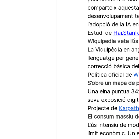
comparteix aquesta 
desenvolupament tec
l’adopció de la IA en
Estudi de 
Hai.Stanf
Wiquipedia veta l’ús
La Viquipèdia en an
llenguatge per gener
correcció bàsica del
Política oficial de 
W
S’obre un mapa de p
Una eina puntua 34
seva exposició digita
Projecte de 
Karpat
El consum massiu de
L’ús intensiu de mo
límit econòmic. Un 