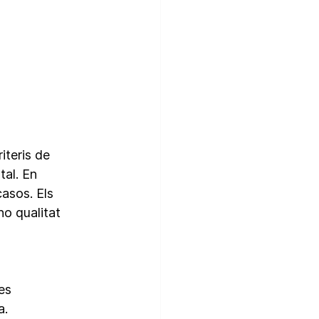
teris de 
al. En 
sos. Els 
o qualitat 
es 
. 