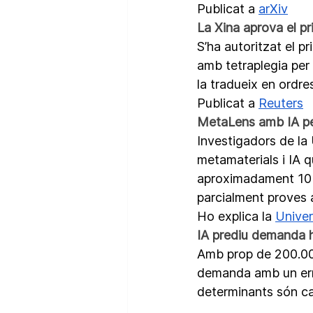
Publicat a 
arXiv
La Xina aprova el pr
S’ha autoritzat el p
amb tetraplegia per l
la tradueix en ordre
Publicat a 
Reuters
MetaLens amb IA per
Investigadors de la
metamaterials i IA q
aproximadament 10 cm
parcialment proves 
Ho explica la 
Univer
IA prediu demanda h
Amb prop de 200.000 
demanda amb un erro
determinants són cal