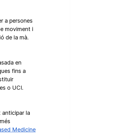
er a persones 
 de moviment i 
ió de la mà.
asada en 
ues fins a 
ituir 
es o UCI.
anticipar la 
 més 
Based Medicine