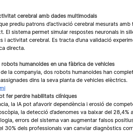
ctivitat cerebral amb dades multimodals
ue prediu patrons d’activació cerebral mesurats amb f
t. El sistema permet simular respostes neuronals in silic
s i activitat cerebral. Es tracta d’una validació experi
ca directa.
 robots humanoides en una fàbrica de vehicles
 de la companyia, dos robots humanoides han complet
ssignades dins la seva planta de vehicles elèctrics.
mi
t fer perdre habilitats clíniques
iència, la IA pot afavorir dependència i erosió de compet
scòpia, la detecció d’adenomes va baixar del 28,4% a
iologia, errors del sistema van augmentar falsos positius 
el 30% dels professionals van canviar diagnòstics corr